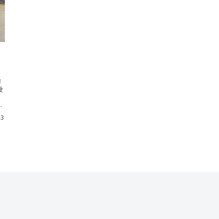
始
後
ろ
で
23