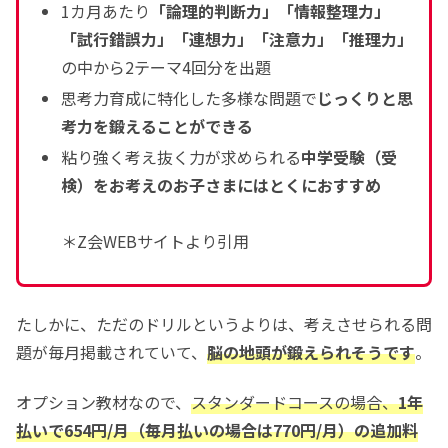
1カ月あたり
「論理的判断力」「情報整理力」
「試行錯誤力」「連想力」「注意力」「推理力」
の中から2テーマ4回分を出題
思考力育成に特化した多様な問題で
じっくりと思
考力を鍛えることができる
粘り強く考え抜く力が求められる
中学受験（受
検）をお考えのお子さまにはとくにおすすめ
＊Z会WEBサイトより引用
たしかに、ただのドリルというよりは、考えさせられる問
題が毎月掲載されていて、
脳の地頭が鍛えられそうです
。
オプション教材なので、
スタンダードコースの場合、
1年
払いで654円/月（毎月払いの場合は770円/月）の追加料