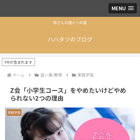
MENU
母さんの達人への道
ハハタツのブログ
PRが含まれます
ホーム
習い事/教育
家庭学習
Z会「小学生コース」をやめたいけどやめ
られない2つの理由
家庭学習